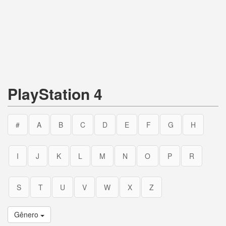
PlayStation 4
#
A
B
C
D
E
F
G
H
I
J
K
L
M
N
O
P
R
S
T
U
V
W
X
Z
Gênero